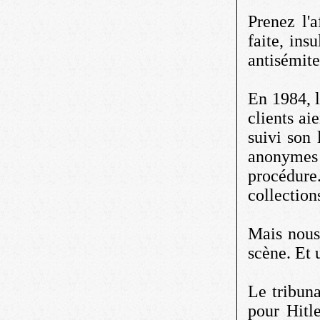
Prenez l'
faite, ins
antisémite
En 1984, l
clients ai
suivi son 
anonymes 
procédure
collection
Mais nous
scène. Et 
Le tribuna
pour Hitl