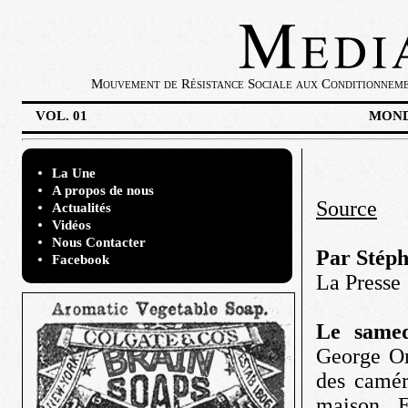
Mouvement de Résistance Sociale aux Conditionnement
VOL. 01
MOND
La Une
A propos de nous
Source
Actualités
Vidéos
Nous Contacter
Par Stép
Facebook
La Presse
Le samed
George Or
des caméra
maison. E