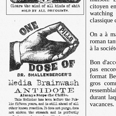
citoyen en
watching 
classique 
On a à ma
roman tan
à la sociét
Bon d'acco
pas encor
format Be
gros com
ressembla
durant laq
vacances. 