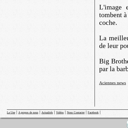
L'image e
tombent à 
coche.
La meilleu
de leur po
Big Brothe
par la bar
Aciennes news
|
|
|
|
|
|
La Une
A propos de nous
Actualités
Vidéos
Nous Contacter
Facebook