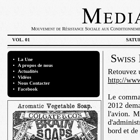
Mouvement de Résistance Sociale aux Conditionnement
VOL. 01
SATUR
Swiss 
La Une
A propos de nous
Retouvez u
Actualités
Vidéos
http://www
Nous Contacter
Facebook
Le comman
2012 deman
l'avion. 
d'administ
bord et de