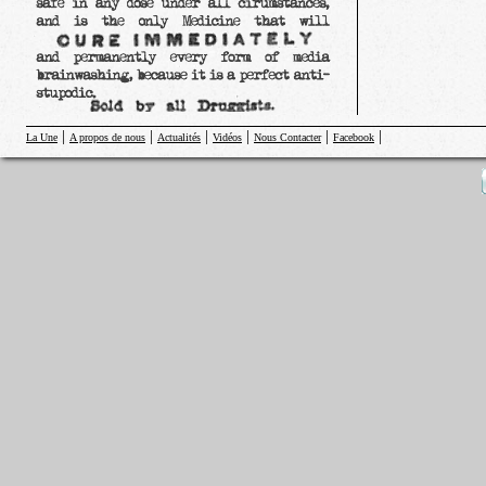
|
|
|
|
|
|
La Une
A propos de nous
Actualités
Vidéos
Nous Contacter
Facebook