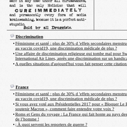
Discrimination
•
Féminisme et santé : plus de 30% d 'effets secondaires menstrue
au vaccin covid19, une discrimination médicale de plus ?
•
Une affaire de discrimination religieuse qui tombe mal pour Sw
International Air Lines, après une discrimination sur un handic
•
A quelles situations d'aujourd'hui vous fait penser cette citation
France
•
Féminisme et santé : plus de 30% d 'effets secondaires menstrue
au vaccin covid19, une discrimination médicale de plus ?
•
Si vous avez voté aux Présidentielles 2017 pour « Bloquer Le 
soutenir Macron », comment faire entendre votre voix ?
•
Roms et Gens du voyage : La France qui fait honte au pays des
de l’homme !
•
; À quoi servent les reporters de guerre ?