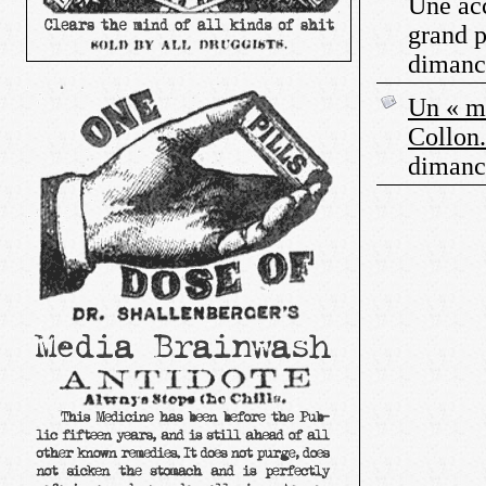
Une acc
grand p
dimanch
Un « m
Collon.
dimanc