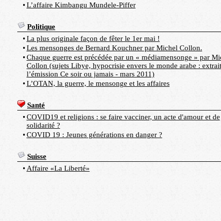
•
L’affaire Kimbangu Mundele-Piffer
Politique
•
La plus originale façon de fêter le 1er mai !
•
Les mensonges de Bernard Kouchner par Michel Collon.
•
Chaque guerre est précédée par un « médiamensonge » par Mi
Collon (sujets Libye, hypocrisie envers le monde arabe : extrai
l’émission Ce soir ou jamais - mars 2011)
•
L’OTAN, la guerre, le mensonge et les affaires
Santé
•
COVID19 et religions : se faire vacciner, un acte d'amour et de
solidarité ?
•
COVID 19 : Jeunes générations en danger ?
Suisse
•
Affaire «La Liberté»