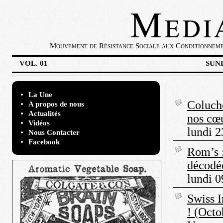
Mouvement de Résistance Sociale aux Conditionnement
VOL. 01
SUND
La Une
Coluche
A propos de nous
Actualités
nos cœu
Vidéos
lundi 2
Nous Contacter
Facebook
Rom’s 
décodé
lundi 0
Swiss I
! (Octo